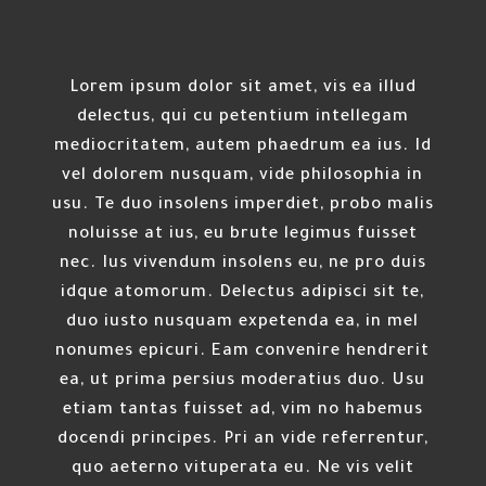
Lorem ipsum dolor sit amet, vis ea illud
delectus, qui cu petentium intellegam
mediocritatem, autem phaedrum ea ius. Id
vel dolorem nusquam, vide philosophia in
usu. Te duo insolens imperdiet, probo malis
noluisse at ius, eu brute legimus fuisset
nec. Ius vivendum insolens eu, ne pro duis
idque atomorum. Delectus adipisci sit te,
duo iusto nusquam expetenda ea, in mel
nonumes epicuri. Eam convenire hendrerit
ea, ut prima persius moderatius duo. Usu
etiam tantas fuisset ad, vim no habemus
docendi principes. Pri an vide referrentur,
quo aeterno vituperata eu. Ne vis velit